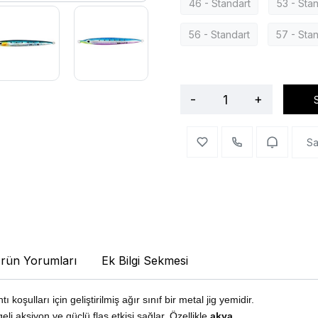
46 - Standart
53 - Sta
56 - Standart
57 - Sta
-
+
Sa
rün Yorumları
Ek Bilgi Sekmesi
ı koşulları için geliştirilmiş ağır sınıf bir metal jig yemidir.
i aksiyon ve güçlü flaş etkisi sağlar. Özellikle
akya,