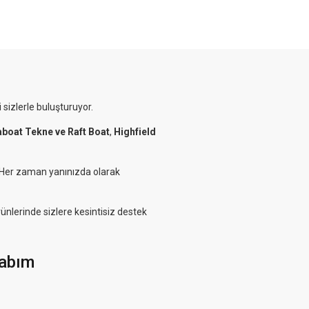
 sizlerle buluşturuyor.
aboat Tekne ve Raft Boat
,
Highfield
. Her zaman yanınızda olarak
rünlerinde sizlere kesintisiz destek
abım