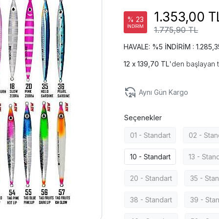
1.353,00 T
% 23
İNDİRİM
1.775,90 TL
HAVALE: %5 İNDİRİM : 1.285,3
139,70 TL
'den başlayan t
Aynı Gün Kargo
Seçenekler
01 - Standart
02 - Stan
10 - Standart
13 - Stan
20 - Standart
35 - Stan
38 - Standart
39 - Sta