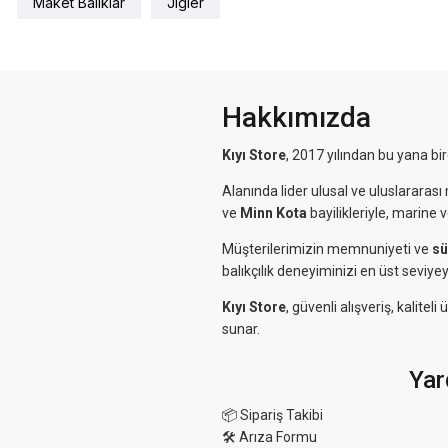
Maket Balıklar
Jigler
Hakkımızda
Kıyı Store
, 2017 yılından bu yana bi
Alanında lider ulusal ve uluslararası 
ve
Minn Kota
bayilikleriyle, marine 
Müşterilerimizin memnuniyeti ve
sü
balıkçılık deneyiminizi en üst seviyey
Kıyı Store
, güvenli alışveriş, kalit
sunar.
Yar
📦 Sipariş Takibi
🛠 Arıza Formu