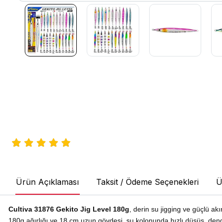
Ürün Açıklaması
Taksit / Ödeme Seçenekleri
Ü
Cultiva 31876 Gekito Jig Level 180g
, derin su jigging ve güçlü akınt
180g ağırlığı ve 18 cm uzun gövdesi, su kolonunda hızlı düşüş, dengel