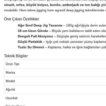
sinarit, orfoz, büyük kolyoz, bonito, amberjack ve ton balığı
gibi
modelidir. Hem tekne jigging hem agresif deep jigging tekniklerin
Öne Çıkan Özellikler
Ağır Sınıf Deep Jig Tasarımı
– 180g ağırlığıyla derin sular
18 cm Uzun Gövde
– Büyük yem balıklarını taklit eden silu
Dengeli Fall Aksiyonu
– Düşüşte geniş salınım hareketleri o
Güçlü Parlaklık
– Işığı çok noktalı yansıtan yüzey kaplamas
Tuzlu Su Direnci
– Kaplama, halka ve iğne bağlantıları yük
Teknik Bilgiler
Ürün Tipi
Marka
Model
Ağırlık
Uzunluk