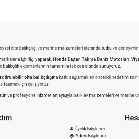
reysel olta balıkçılığı ve marine malzemeleri alanında tutku ve deneyimini
markalarla işbirliği yaparak,
Honda Dıştan Takma Deniz Motorları
,
Viy
ve balıkçılık ekipmanlarının tamamını tek çatı altında sunuyoruz.
rdürülebilir olta balıkçılığı
na katkı sağlamak en öncelikli hedefimizdir
e taşımak için çalışıyoruz.
eli ürün ve profesyonel hizmet anlayışıyla balık av malzemeleri ve marine ü
dım
Hes
👤 Üyelik Bilgilerim
🏠 Adres Bilgilerim