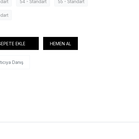
ndart
54 - Standart
55 - Standart
ndart
SEPETE EKLE
HEMEN AL
tıcıya Danış