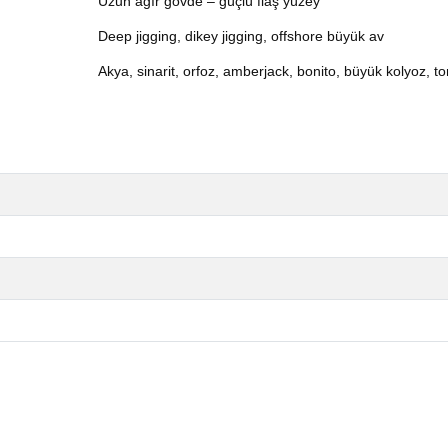
Uzun ağır gövde – güçlü flaş yüzey
Deep jigging, dikey jigging, offshore büyük av
Akya, sinarit, orfoz, amberjack, bonito, büyük kolyoz, to