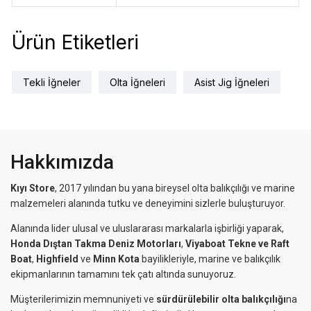
Ürün Etiketleri
Tekli İğneler
Olta İğneleri
Asist Jig İğneleri
Hakkımızda
Kıyı Store
, 2017 yılından bu yana bireysel olta balıkçılığı ve marine
malzemeleri alanında tutku ve deneyimini sizlerle buluşturuyor.
Alanında lider ulusal ve uluslararası markalarla işbirliği yaparak,
Honda Dıştan Takma Deniz Motorları
,
Viyaboat Tekne ve Raft
Boat
,
Highfield
ve
Minn Kota
bayilikleriyle, marine ve balıkçılık
ekipmanlarının tamamını tek çatı altında sunuyoruz.
Müşterilerimizin memnuniyeti ve
sürdürülebilir olta balıkçılığı
na