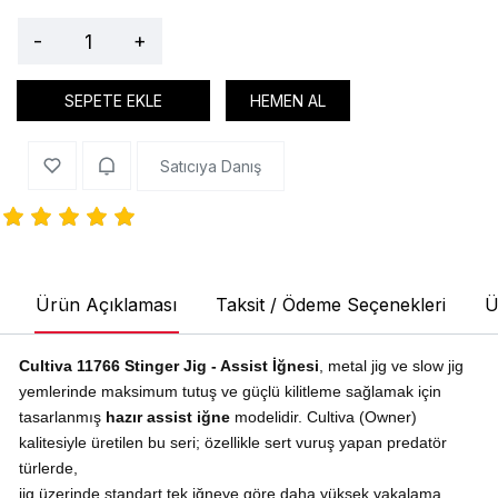
-
+
SEPETE EKLE
HEMEN AL
Satıcıya Danış
Ürün Açıklaması
Taksit / Ödeme Seçenekleri
Ü
Cultiva 11766 Stinger Jig - Assist İğnesi
, metal jig ve slow jig
yemlerinde maksimum tutuş ve güçlü kilitleme sağlamak için
tasarlanmış
hazır assist iğne
modelidir. Cultiva (Owner)
kalitesiyle üretilen bu seri; özellikle sert vuruş yapan predatör
türlerde,
jig üzerinde standart tek iğneye göre daha yüksek yakalama