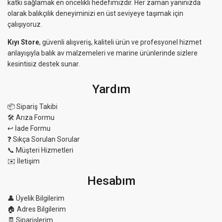
katkı sağlamak en öncelikli hedefimizdir. Her zaman yanınızda
olarak balıkçılık deneyiminizi en üst seviyeye taşımak için
çalışıyoruz.
Kıyı Store
, güvenli alışveriş, kaliteli ürün ve profesyonel hizmet
anlayışıyla balık av malzemeleri ve marine ürünlerinde sizlere
kesintisiz destek sunar.
Yardım
📦 Sipariş Takibi
🛠 Arıza Formu
↩️ İade Formu
❓ Sıkça Sorulan Sorular
📞 Müşteri Hizmetleri
✉️ İletişim
Hesabım
👤 Üyelik Bilgilerim
🏠 Adres Bilgilerim
🧾 Siparişlerim