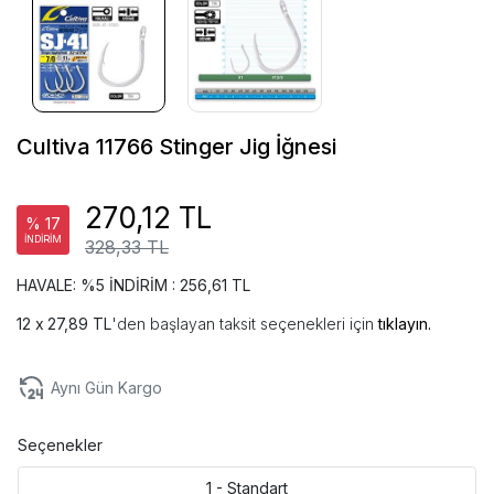
Cultiva 11766 Stinger Jig İğnesi
270,12 TL
% 17
İNDİRİM
328,33 TL
HAVALE: %5 İNDİRİM : 256,61 TL
27,89 TL
'den başlayan taksit seçenekleri için
tıklayın.
Aynı Gün Kargo
Seçenekler
1 - Standart