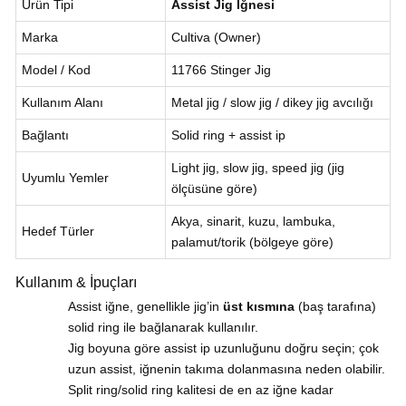
Ürün Tipi
Assist Jig İğnesi
Marka
Cultiva (Owner)
Model / Kod
11766 Stinger Jig
Kullanım Alanı
Metal jig / slow jig / dikey jig avcılığı
Bağlantı
Solid ring + assist ip
Light jig, slow jig, speed jig (jig
Uyumlu Yemler
ölçüsüne göre)
Akya, sinarit, kuzu, lambuka,
Hedef Türler
palamut/torik (bölgeye göre)
Kullanım & İpuçları
Assist iğne, genellikle jig’in
üst kısmına
(baş tarafına)
solid ring ile bağlanarak kullanılır.
Jig boyuna göre assist ip uzunluğunu doğru seçin; çok
uzun assist, iğnenin takıma dolanmasına neden olabilir.
Split ring/solid ring kalitesi de en az iğne kadar