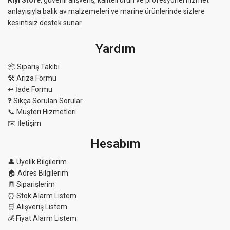
Kıyı Store
, güvenli alışveriş, kaliteli ürün ve profesyonel hizmet
anlayışıyla balık av malzemeleri ve marine ürünlerinde sizlere
kesintisiz destek sunar.
Yardım
📦 Sipariş Takibi
🛠 Arıza Formu
↩️ İade Formu
❓ Sıkça Sorulan Sorular
📞 Müşteri Hizmetleri
✉️ İletişim
Hesabım
👤 Üyelik Bilgilerim
🏠 Adres Bilgilerim
🧾 Siparişlerim
⏰ Stok Alarm Listem
🛒 Alışveriş Listem
💰 Fiyat Alarm Listem