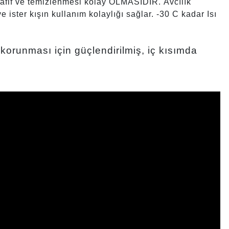
 hafif ve temizlenmesi kolay OLMASIDIR.
Avcılık
e ister kışın kullanım kolaylığı sağlar. -30 C kadar Isı
korunması için güçlendirilmiş, iç kısımda