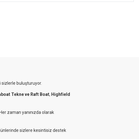
 sizlerle buluşturuyor.
aboat Tekne ve Raft Boat
,
Highfield
. Her zaman yanınızda olarak
rünlerinde sizlere kesintisiz destek