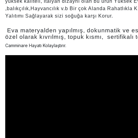
yüksek kaliteli, İtalyan dizaynı olan bu ürün Yüksek Eva
,balıkçılık,Hayvancılık v.b Bir çok Alanda Rahatlıkla Ku
Yalıtımı Sağlayarak sizi soğuğa karşı Korur.
Eva materyalden yapılmış, dokunmatik ve esne
özel olarak kıvrılmış, topuk kısmı, sertifikalı 
Camminare Hayatı Kolaylaştırır.