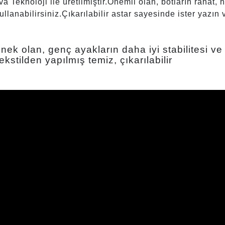
 Teknoloji ile üretilmiştir.
Önemli olan, botların rahat,
llanabilirsiniz.Çıkarılabilir astar sayesinde ister yazın v
k olan, genç ayakların daha iyi stabilitesi ve 
tekstilden yapılmış temiz, çıkarılabilir