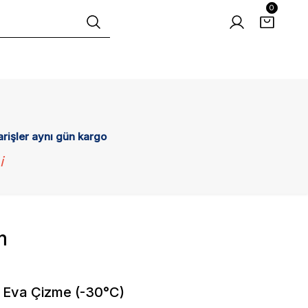
0
arişler aynı gün kargo
i
m
 Eva Çizme (-30°C)