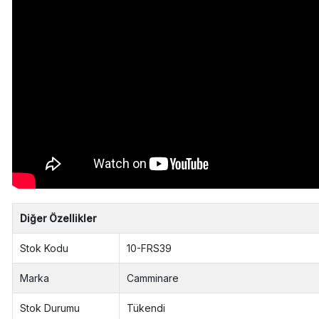
Diğer Özellikler
Stok Kodu
10-FRS39
Marka
Camminare
Stok Durumu
Tükendi