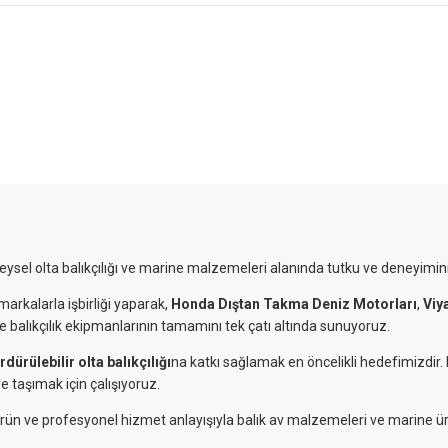
reysel olta balıkçılığı ve marine malzemeleri alanında tutku ve deneyimini
markalarla işbirliği yaparak,
Honda Dıştan Takma Deniz Motorları
,
Viy
ve balıkçılık ekipmanlarının tamamını tek çatı altında sunuyoruz.
rdürülebilir olta balıkçılığı
na katkı sağlamak en öncelikli hedefimizdir
e taşımak için çalışıyoruz.
eli ürün ve profesyonel hizmet anlayışıyla balık av malzemeleri ve marine ü